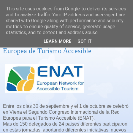
This site uses cookies from Google to deliver its services
and to analyze traffic. Your IP address and user-agent are
shared with Google along with performance and security
metrics to ensure quality of service, generate usage
statistics, and to detect and address abuse.
II Congreso Internacional de la Red
LEARN MORE
GOT IT
Europea de Turismo Accesible
Entre los días 30 de septiembre y el 1 de octubre se celebró
en Viena el Segundo Congreso Internacional de la Red
Europea para el Turismo Accesible (ENAT).
Más de 150 delegados de 24 paises diferentes participaron
en estas jornadas, aportando diferentes iniciativas, nuevos