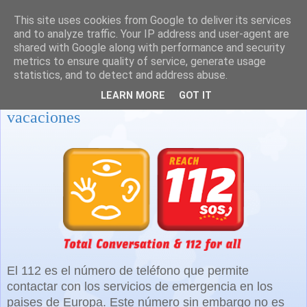
This site uses cookies from Google to deliver its services
and to analyze traffic. Your IP address and user-agent are
shared with Google along with performance and security
metrics to ensure quality of service, generate usage
statistics, and to detect and address abuse.
Mayor tranquilidad en nuestros viajes y
LEARN MORE
GOT IT
vacaciones
El 112 es el número de teléfono que permite
contactar con los servicios de emergencia en los
paises de Europa. Este número sin embargo no es