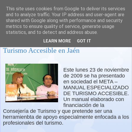
This site uses cookies from Google to deliver its services
and to analyze traffic. Your IP address and user-agent are
shared with Google along with performance and security
metrics to ensure quality of service, generate usage
statistics, and to detect and address abuse.
Se presentan el Manual Especializado de
LEARN MORE
GOT IT
Turismo Accesible en Jaén
Este lunes 23 de noviembre
de 2009 se ha presentado
en sociedad el META –
MANUAL ESPECIALIZADO
DE TURISMO ACCESIBLE.
Un manual elaborado con
financiación de la
Consejería de Turismo y que pretende ser una
herramienbta de apoyo especialmente enfocada a los
profesionales del turismo.