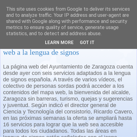
This site uses cookies from Google to deliver its services
and to analyze traffic. Your IP address and user-agent are
shared with Google along with performance and security
metrics to ensure quality of service, generate usage
statistics, and to detect and address abuse.
El ayuntamiento de Zaragoza adapta su
LEARN MORE
GOT IT
web a la lengua de signos
La página web del Ayuntamiento de Zaragoza cuenta
desde ayer con seis servicios adaptados a la lengua
de signos española. A través de varios vídeos, el
colectivo de personas sordas podrá acceder a los
contenidos del mapa web, la bienvenida del alcalde,
Zaragoza sin barreras, turismo, quejas y sugerencias
y juventud. Según indicó el director general de
Ciencia y Tecnología del consistorio, Ricardo Cavero,
en las próximas semanas la oferta se ampliará hasta
16 servicios para lograr que la web sea accesible
para todos los ciudadanos. Todas las áreas en