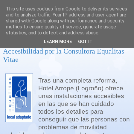
This site uses cookies from Google to deliver its services
and to analyze traffic. Your IP address and user-agent are
shared with Google along with performance and security
metrics to ensure quality of service, generate usage
statistics, and to detect and address abuse.
El Hotel Arrope de Haro, distinguido en
LEARN MORE
GOT IT
Accesibilidad por la Consultora Equalitas
Vitae
Tras una completa reforma,
Hotel Arrope (Logroño) ofrece
unas instalaciones accesibles
en las que se han cuidado
todos los detalles para
conseguir que las personas con
problemas de movilidad