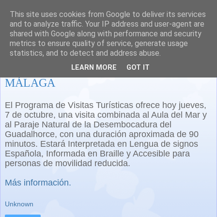
This site uses cookies from Google to deliver its services
and to analyze traffic. Your IP address and user-agent are
shared with Google along with performance and security
metrics to ensure quality of service, generate usage
statistics, and to detect and address abuse.
VISITA TURÍSTICA ACCESIBLE EN
LEARN MORE
GOT IT
MÁLAGA
El Programa de Visitas Turísticas ofrece hoy jueves,
7 de octubre, una visita combinada al Aula del Mar y
al Paraje Natural de la Desembocadura del
Guadalhorce, con una duración aproximada de 90
minutos.
Estará Interpretada en Lengua de signos
Española, Informada en Braille y Accesible para
personas de movilidad reducida.
Más información.
Unknown