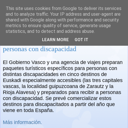
This site uses cookies from Google to deliver its services
and to analyze traffic. Your IP address and user-agent are
shared with Google along with performance and security
metrics to ensure quality of service, generate usage
statistics, and to detect and address abuse.
Euskadi prepara paquetes turísticos para
LEARN MORE
GOT IT
personas con discapacidad
El Gobierno Vasco y una agencia de viajes preparan
paquetes turísticos específicos para personas con
distintas discapacidades en cinco destinos de
Euskadi especialmente accesibles (las tres capitales
vascas, la localidad guipuzcoana de Zarautz y la
Rioja Alavesa) y preparados para recibir a personas
con discapacidad. Se prevé
comercializar estos
destinos para discapacitados a partir del año que
viene en toda España.
Más información.