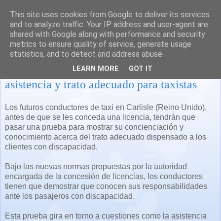
This site uses cookies from Google to deliver its services
and to analyze traffic. Your IP address and user-agent are
shared with Google along with performance and security
metrics to ensure quality of service, generate usage
statistics, and to detect and address abuse.
Interesante iniciativa: Formación en
LEARN MORE
GOT IT
asistencia y trato adecuado para taxistas
Los futuros conductores
de taxi
en
Carlisle (Reino Unido),
antes de
que se les conceda
una licencia,
tendrán
que
pasar
una prueba para mostrar su concienciación y
conocimiento acerca del trato adecuado dispensado a los
clientes con discapacidad
.
Bajo
las nuevas normas
propuestas por la
autoridad
encargada
de la concesión de licencias
,
los conductores
tienen que
demostrar
que
conocen sus
responsabilidades
ante los pasajeros
con discapacidad
.
Esta prueba gira en torno a
cuestiones
como la asistencia