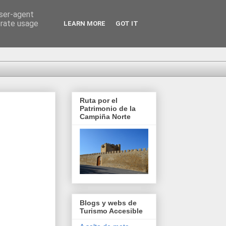
user-agent
erate usage
LEARN MORE
GOT IT
Ruta por el
Patrimonio de la
Campiña Norte
Blogs y webs de
Turismo Accesible