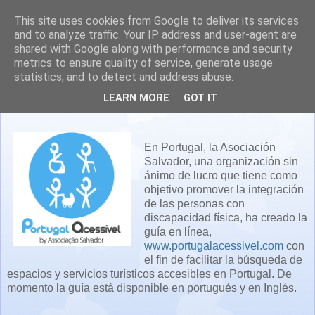
This site uses cookies from Google to deliver its services
and to analyze traffic. Your IP address and user-agent are
shared with Google along with performance and security
metrics to ensure quality of service, generate usage
statistics, and to detect and address abuse.
Portugal accesible
LEARN MORE
GOT IT
En Portugal, la
Asociación
Salvador,
una organización sin
ánimo
de lucro que
tiene como
objetivo promover
la
integración
de las
personas
con
discapacidad
física,
ha
creado
la
guía
en línea
,
www.portugalacessivel.com
con
el fin de
facilitar la
búsqueda de
espacios y servicios turísticos accesibles
en
Portugal
. De
momento la guía e
stá disponible
en portugués y en
Inglés.