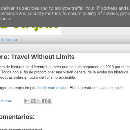
deliver its services and to analyze traffic. Your IP address and 
formance and security metrics to ensure quality of service, gen
abuse.
Translate
ro: Travel Without Limits
ibro de lecturas de diferentes autores que ha sido preparado en 2010 por el Inst
Todos con el fin de proporcionar una visión general de la evolución histórica,
ectivas sobre el futuro del turismo accesible.
rgar una copia en pdf
desde este enlac
e. El texto está en italiano e inglés.
nknown
omentarios: