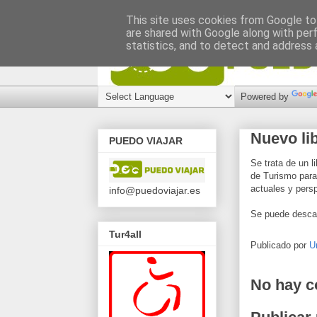
This site uses cookies from Google to 
are shared with Google along with per
statistics, and to detect and address 
Powered by
Nuevo lib
PUEDO VIAJAR
Se trata de un l
de Turismo para 
actuales y persp
info@puedoviajar.es
Se puede desca
Tur4all
Publicado por
U
No hay c