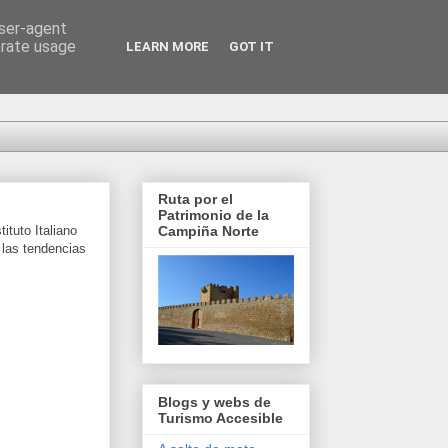
user-agent
erate usage
LEARN MORE
GOT IT
Ruta por el
Patrimonio de la
ituto Italiano
Campiña Norte
 las tendencias
Blogs y webs de
Turismo Accesible