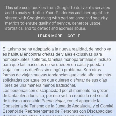
This site uses cookies from Google to deliver its services
and to analyze traffic. Your IP address and user-agent are
shared with Google along with performance and security
metrics to ensure quality of service, generate usage
statistics, and to detect and address abuse.
Turismo para todos los públicos
LEARN MORE
GOT IT
El turismo se ha adaptado a la nueva realidad, de hecho ya
es habitual encontrar ofertas de viajes exclusivas para
homosexuales, solteros, familias monoparentales e incluso
para que las mascotas no se queden en casa y puedan
viajar con sus dueños sin ningún problema. Son otras
formas de viajar, nuevas tendencias que cada año son más
solicitadas por aquellos que quieren disfrutar de sus días
libres de una manera menos tradicional.
Las personas con discapacidad por el momento no gozan
de tanta oferta turística, por eso se ha creado la red social
de turismo accesible
Puedo viajar
, con el apoyo de la
Consejería de Turismo de la Junta de Andalucía, y el Comité
Español de Representantes de Personas con Discapacidad