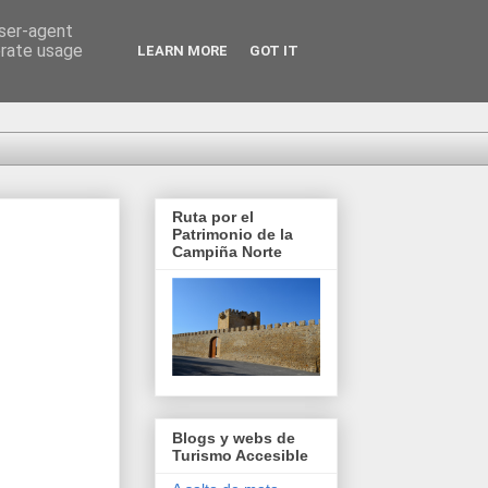
user-agent
erate usage
LEARN MORE
GOT IT
Ruta por el
Patrimonio de la
Campiña Norte
Blogs y webs de
Turismo Accesible