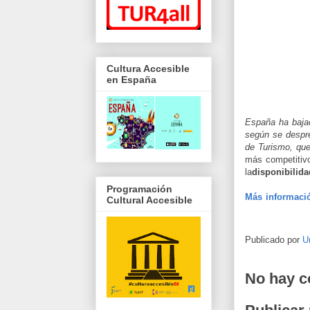
Cultura Accesible
en España
España ha bajad
según se despr
de Turismo, qu
más competitivo
la
disponibilida
Programación
Más informaci
Cultural Accesible
Publicado por
U
No hay c