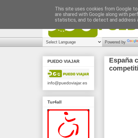
This site uses cookies from Google to 
are shared with Google along with per
statistics, and to detect and address 
Powered by
España c
PUEDO VIAJAR
competiti
info@puedoviajar.es
Tur4all