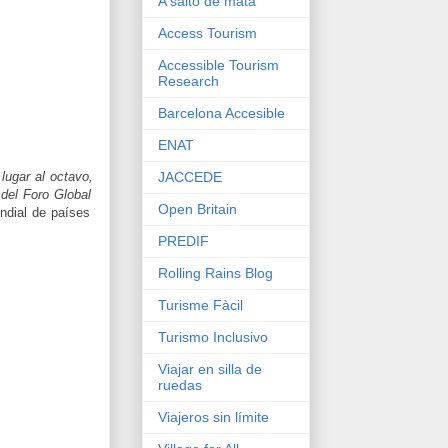
A salto de mata
Access Tourism
Accessible Tourism
Research
Barcelona Accesible
ENAT
JACCEDE
lugar al octavo,
del Foro Global
Open Britain
ndial de países
PREDIF
Rolling Rains Blog
Turisme Fàcil
Turismo Inclusivo
Viajar en silla de
ruedas
Viajeros sin límite