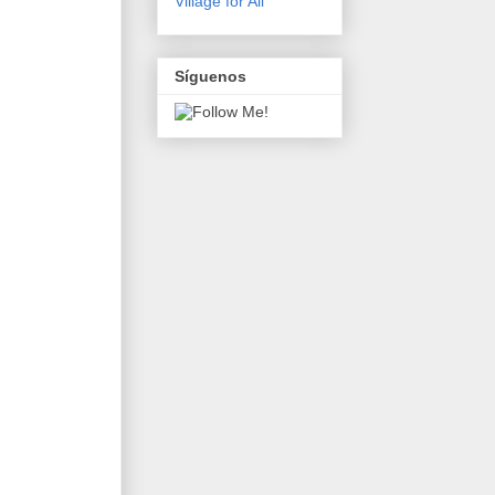
Village for All
Síguenos