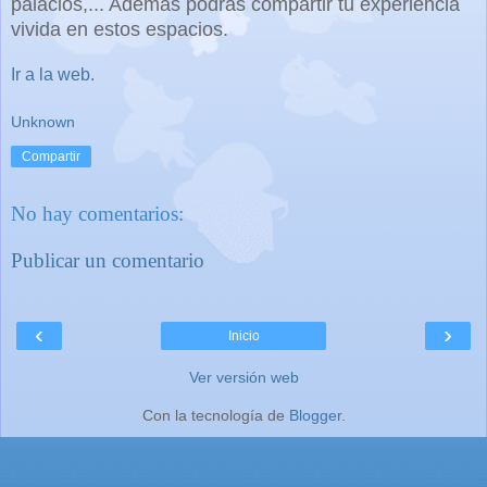
palacios,... Además podrás compartir tu experiencia
vivida en estos espacios.
Ir a la web.
Unknown
Compartir
No hay comentarios:
Publicar un comentario
‹
›
Inicio
Ver versión web
Con la tecnología de
Blogger
.