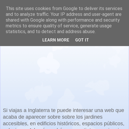
This site uses cookies from Google to deliver its services
and to analyze traffic. Your IP address and user-agent are
shared with Google along with performance and security
metrics to ensure quality of service, generate usage
statistics, and to detect and address abuse.
Jardines accesibles para visitar
LEARN MORE
GOT IT
Si viajas a Inglaterra te puede interesar una web que
acaba de aparecer sobre sobre los jardines
accesibles, en edificios históricos, espacios públicos,