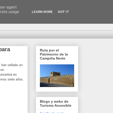
user-agent
erate usage
LEARN MORE
GOT IT
para
Ruta por el
Patrimonio de la
Campiña Norte
 han sellado un
con
onvertirá en
ximos siete años.
Blogs y webs de
Turismo Accesible