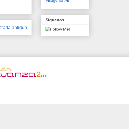
Village for All
Síguenos
trada antigua