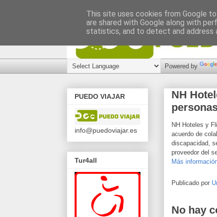
This site uses cookies from Google to 
are shared with Google along with per
statistics, and to detect and address 
Powered by
NH Hotel
PUEDO VIAJAR
personas
NH Hoteles y Fl
info@puedoviajar.es
acuerdo de cola
discapacidad, s
proveedor del se
Tur4all
Más información
Publicado por
U
No hay c