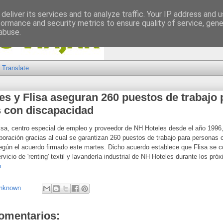
deliver its services and to analyze traffic. Your IP address and 
formance and security metrics to ensure quality of service, gen
abuse.
Translate
es y Flisa aseguran 260 puestos de trabajo 
 con discapacidad
isa, centro especial de empleo y proveedor de NH Hoteles desde el año 1996,
boración gracias al cual se garantizan 260 puestos de trabajo para personas 
egún el acuerdo firmado este martes.
Dicho acuerdo establece que Flisa se c
rvicio de 'renting' textil y lavandería industrial de NH Hoteles durante los pró
.
nknown
omentarios: