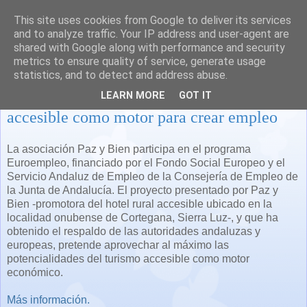
This site uses cookies from Google to deliver its services
and to analyze traffic. Your IP address and user-agent are
shared with Google along with performance and security
metrics to ensure quality of service, generate usage
statistics, and to detect and address abuse.
Paz y Bien propone su proyecto de turismo
LEARN MORE
GOT IT
accesible como motor para crear empleo
La asociación Paz y Bien participa en el programa
Euroempleo, financiado por el Fondo Social Europeo y el
Servicio Andaluz de Empleo de la Consejería de Empleo de
la Junta de Andalucía.
El proyecto presentado por Paz y
Bien -promotora del hotel rural accesible ubicado en la
localidad onubense de Cortegana, Sierra Luz-, y que ha
obtenido el respaldo de las autoridades andaluzas y
europeas, pretende aprovechar al máximo las
potencialidades del turismo accesible como motor
económico.
Más información.