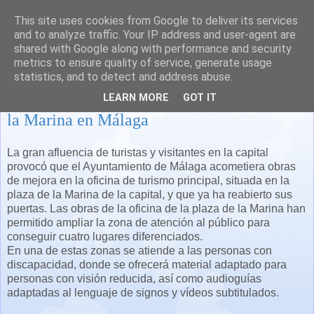
This site uses cookies from Google to deliver its services
and to analyze traffic. Your IP address and user-agent are
shared with Google along with performance and security
metrics to ensure quality of service, generate usage
statistics, and to detect and address abuse.
Reabre la oficina de turismo de la plaza de
LEARN MORE
GOT IT
la Marina en Málaga
La gran afluencia de turistas y visitantes en la capital
provocó que el Ayuntamiento de Málaga acometiera obras
de mejora en la oficina de turismo principal, situada en la
plaza de la Marina de la capital, y que ya ha reabierto sus
puertas.
Las obras de la oficina de la plaza de la Marina han
permitido ampliar la zona de atención al público para
conseguir cuatro lugares diferenciados.
En una de estas zonas se atiende a las personas con
discapacidad, donde se ofrecerá material adaptado para
personas con visión reducida, así como audioguías
adaptadas al lenguaje de signos y vídeos subtitulados.