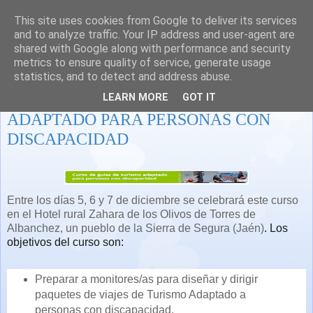
This site uses cookies from Google to deliver its services
and to analyze traffic. Your IP address and user-agent are
shared with Google along with performance and security
metrics to ensure quality of service, generate usage
statistics, and to detect and address abuse.
CURSO DE GUÍAS DE TURISMO
LEARN MORE
GOT IT
ADAPTADO PARA PERSONAS CON
DISCAPACIDAD
Entre los días 5, 6 y 7 de diciembre se celebrará este curso
en el Hotel rural Zahara de los Olivos de Torres de
Albanchez, un pueblo de la Sierra de Segura (Jaén)
. Los
objetivos del curso son:
Preparar a monitores/as para diseñar y dirigir
paquetes de viajes de Turismo Adaptado a
personas con discapacidad.