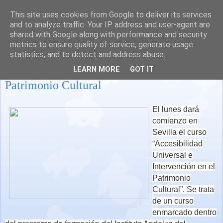
This site uses cookies from Google to deliver its services
and to analyze traffic. Your IP address and user-agent are
shared with Google along with performance and security
metrics to ensure quality of service, generate usage
statistics, and to detect and address abuse.
Accesibilidad Universal e intervención en
LEARN MORE
GOT IT
Patrimonio Cultural
El lunes dará
comienzo en
Sevilla el
curso
“Accesibilidad
Universal e
Intervención en el
Patrimonio
Cultural”.
Se trata
de un curso
enmarcado dentro