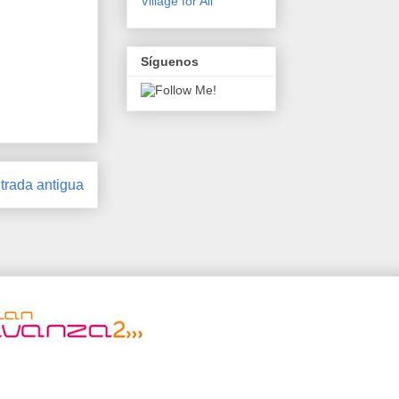
Village for All
Síguenos
trada antigua