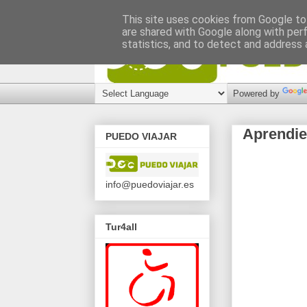
This site uses cookies from Google to 
are shared with Google along with per
statistics, and to detect and address 
Powered by
Aprendie
PUEDO VIAJAR
info@puedoviajar.es
Tur4all