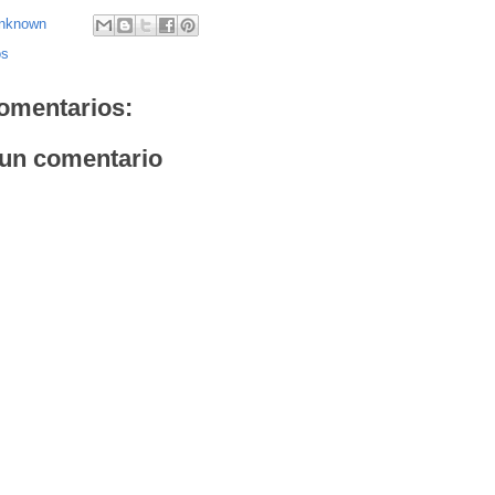
nknown
os
omentarios:
 un comentario