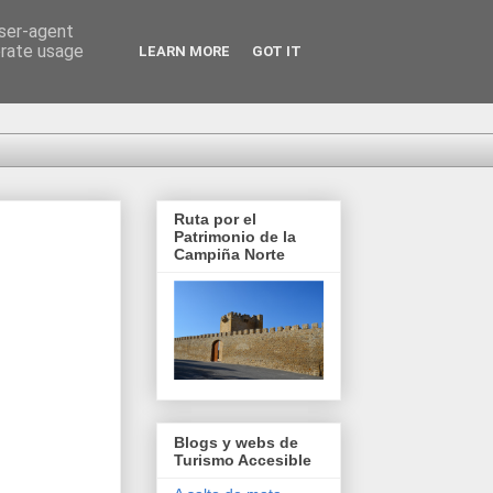
user-agent
erate usage
LEARN MORE
GOT IT
Ruta por el
Patrimonio de la
Campiña Norte
Blogs y webs de
Turismo Accesible