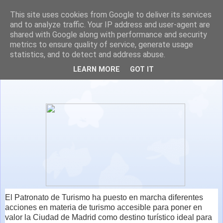
This site uses cookies from Google to deliver its services
and to analyze traffic. Your IP address and user-agent are
shared with Google along with performance and security
metrics to ensure quality of service, generate usage
statistics, and to detect and address abuse.
Primera guía de turismo accesible en inglés
LEARN MORE
GOT IT
El Patronato de Turismo ha puesto en marcha diferentes
acciones en materia de turismo accesible para poner en
valor la Ciudad de Madrid como destino turístico ideal para