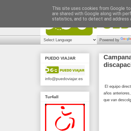
This site uses cookies from Google to 
are shared with Google along with per
statistics, and to detect and address 
Powered by
Campanad
PUEDO VIAJAR
discapac
info@puedoviajar.es
El equipo dire
años anteriores
Tur4all
que van descol