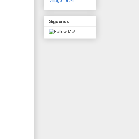
Village for All
Síguenos