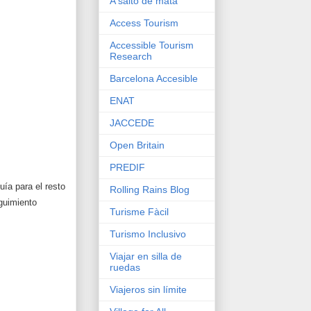
A salto de mata
Access Tourism
Accessible Tourism
Research
Barcelona Accesible
ENAT
JACCEDE
Open Britain
PREDIF
uía para el resto
Rolling Rains Blog
guimiento
Turisme Fàcil
Turismo Inclusivo
Viajar en silla de
ruedas
Viajeros sin límite