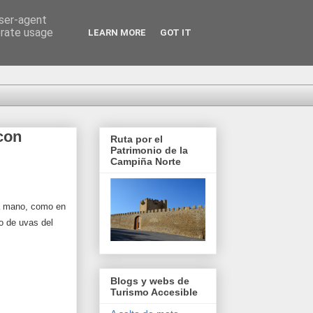
user-agent
erate usage
LEARN MORE
GOT IT
con
Ruta por el
Patrimonio de la
Campiña Norte
ra mano, como en
o de uvas del
Blogs y webs de
Turismo Accesible