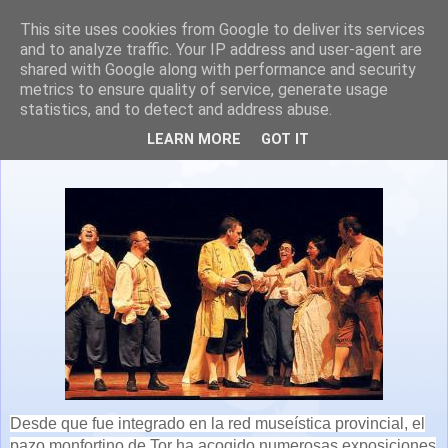
This site uses cookies from Google to deliver its services
and to analyze traffic. Your IP address and user-agent are
shared with Google along with performance and security
metrics to ensure quality of service, generate usage
statistics, and to detect and address abuse.
Teatro en el Pazo de Tor (Lugo)
LEARN MORE
GOT IT
Desde que fue integrado en la red museística provincial, el
pazo monfortino de Tor ha acogido numerosas exposiciones