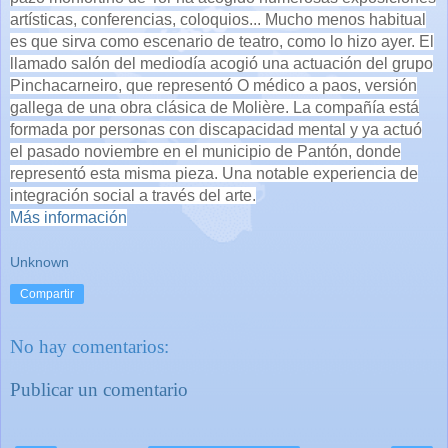
artísticas, conferencias, coloquios... Mucho menos habitual
es que sirva como escenario de teatro, como lo hizo ayer. El
llamado salón del mediodía acogió una actuación del grupo
Pinchacarneiro, que representó O médico a paos, versión
gallega de una obra clásica de Molière. La compañía está
formada por personas con discapacidad mental y ya actuó
el pasado noviembre en el municipio de Pantón, donde
representó esta misma pieza. Una notable experiencia de
integración social a través del arte.
Más información
Unknown
Compartir
No hay comentarios:
Publicar un comentario