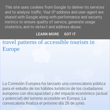
This site uses cookies from Google to deliver its services
and to analyze traffic. Your IP address and user-agent are
shared with Google along with performance and security
metrics to ensure quality of service, generate usage
statistics, and to detect and address abuse.
Call for tenders: Economic impact and
LEARN MORE
GOT IT
travel patterns of accessible tourism in
Europe
La Comisión Europea ha lanzado una convocatoria pública
para el estudio de los hábitos turísticos de los ciudadanos
europeos con discapacidad y del impacto económico (actual
y potencial) del turismo accesible en Europa. La
convocatoria finaliza el próximo día 28 de junio.