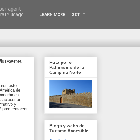
user-agent
erate usage
LEARN MORE
GOT IT
 Museos
Ruta por el
Patrimonio de la
Campiña Norte
aron este
 América de
pondrán en
stablecer un
rmativo y
rá para remarcar
Blogs y webs de
Turismo Accesible