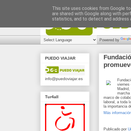
This site uses cookies from Google to 
are shared with Google along with per
statistics, and to detect and address 
Powered by
Fundació
PUEDO VIAJAR
promueve
info@puedoviajar.es
Fundaci
viernes
Madrid,
marcha 
Tur4all
marco de colabo
laboral, a toda 
la importancia d
Más informació
Publicado por
U