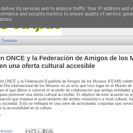
deliver its services and to analyze traffic. Your IP address and 
formance and security metrics to ensure quality of service, gen
abuse.
Translate
n ONCE y la Federación de Amigos de los
n una oferta cultural accesible
ón ONCE y la Federación Española de Amigos de los Museos (FEAM) celebr
 el Día Internacional de los Museos en un acto que tuvo lugar en el Museo de
 en el que dieron a conocer el acuerdo de colaboración que ambas entidades 
para promover una oferta cultural accesible.
El objetivo de este acuerdo es e
ración que impulse el acercamiento del ámbito museístico a nivel cultural, fo
la sociedad. Esto se reflejará en una serie de actividades conjuntas que servi
e la accesibilidad en la cultura.
n
nknown