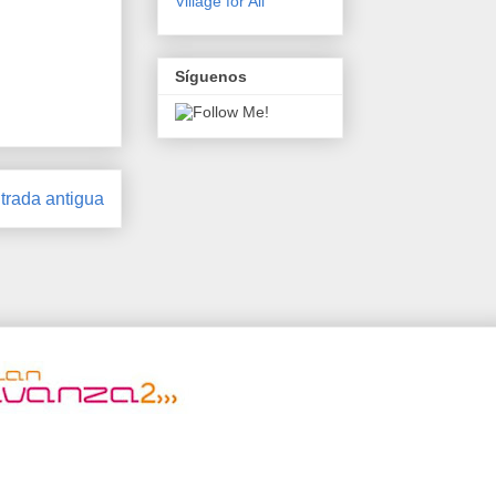
Village for All
Síguenos
trada antigua