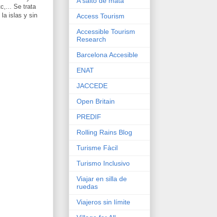
A salto de mata
c,... Se trata
la islas y sin
Access Tourism
Accessible Tourism
Research
Barcelona Accesible
ENAT
JACCEDE
Open Britain
PREDIF
Rolling Rains Blog
Turisme Fàcil
Turismo Inclusivo
Viajar en silla de
ruedas
Viajeros sin límite