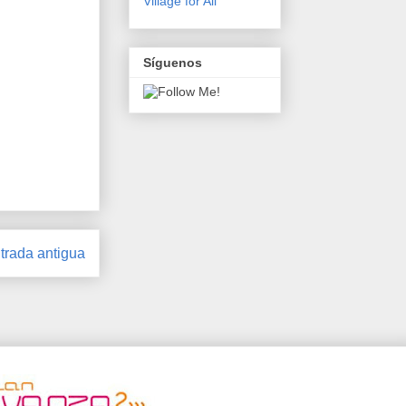
Village for All
Síguenos
trada antigua