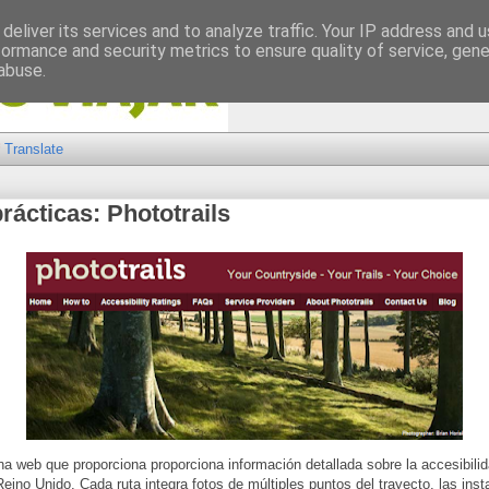
deliver its services and to analyze traffic. Your IP address and 
formance and security metrics to ensure quality of service, gen
abuse.
Translate
rácticas: Phototrails
una web que proporciona proporciona información detallada sobre la accesibil
eino Unido. Cada ruta integra fotos de múltiples puntos del trayecto, las inst