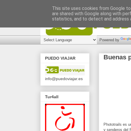
This site uses cookies from Google to 
are shared with Google along with per
statistics, and to detect and address 
Powered by
Buenas p
PUEDO VIAJAR
info@puedoviajar.es
Tur4all
Phototrails es 
y senderos del R