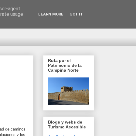
user-agent
erate usage
LEARN MORE
GOT IT
Ruta por el
Patrimonio de la
Campiña Norte
Blogs y webs de
Turismo Accesible
idad de caminos
alaciones y los