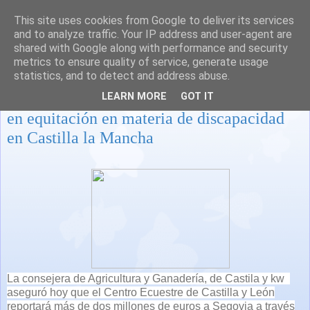
This site uses cookies from Google to deliver its services
and to analyze traffic. Your IP address and user-agent are
shared with Google along with performance and security
metrics to ensure quality of service, generate usage
statistics, and to detect and address abuse.
‘Curso de formación de técnicos deportivos
LEARN MORE
GOT IT
en equitación en materia de discapacidad
en Castilla la Mancha
La consejera de Agricultura y Ganadería, de Castila y kw
aseguró hoy que el Centro Ecuestre de Castilla y León
reportará más de dos millones de euros a Segovia a través