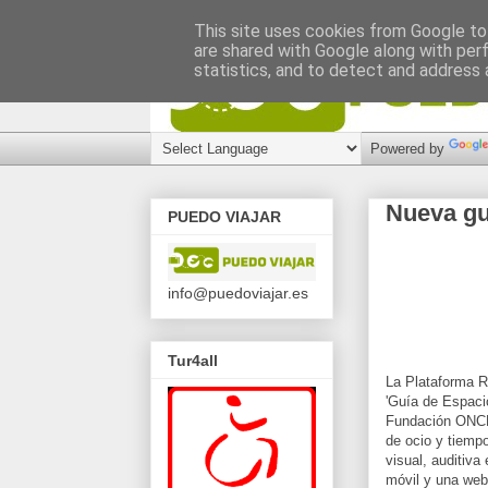
This site uses cookies from Google to 
are shared with Google along with per
statistics, and to detect and address 
Powered by
Nueva gu
PUEDO VIAJAR
info@puedoviajar.es
Tur4all
La Plataforma R
'Guía de Espacio
Fundación ONCE 
de ocio y tiempo
visual, auditiva 
móvil y una web,