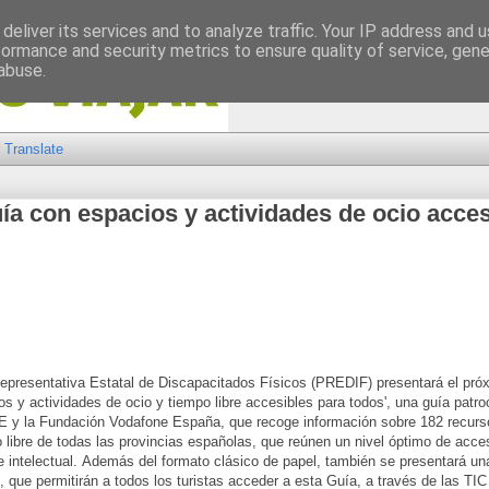
deliver its services and to analyze traffic. Your IP address and 
formance and security metrics to ensure quality of service, gen
abuse.
Translate
ía con espacios y actividades de ocio acces
epresentativa Estatal de Discapacitados Físicos (PREDIF) presentará el próx
s y actividades de ocio y tiempo libre accesibles para todos', una guía patro
y la Fundación Vodafone España, que recoge información sobre 182 recurs
 libre de todas las provincias españolas, que reúnen un nivel óptimo de accesi
e intelectual.
Además del formato clásico de papel, también se presentará una
 que permitirán a todos los turistas acceder a esta Guía, a través de las TIC