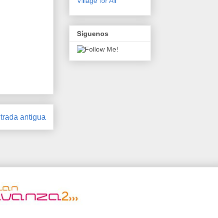
Village for All
Síguenos
trada antigua