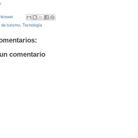
n
.
nknown
 de turismo
,
Tecnología
omentarios:
 un comentario