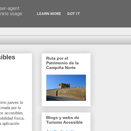
user-agent
erate usage
LEARN MORE
GOT IT
ibles
Ruta por el
Patrimonio de la
Campiña Norte
imo jueves la
cinada por la
os accesibles
Blogs y webs de
bilidad física,
Turismo Accesible
 aplicación