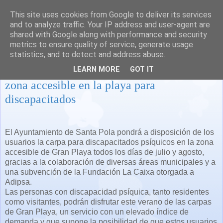
This site uses cookies from Google to deliver its services
and to analyze traffic. Your IP address and user-agent are
shared with Google along with performance and security
metrics to ensure quality of service, generate usage
statistics, and to detect and address abuse.
Santa Pola mantendrá durante el verano la
LEARN MORE
GOT IT
zona accesible en la playa para
discapacitados
El Ayuntamiento de Santa Pola pondrá a disposición de los
usuarios la carpa para discapacitados psíquicos en la zona
accesible de Gran Playa todos los días de julio y agosto,
gracias a la colaboración de diversas áreas municipales y a
una subvención de la Fundación La Caixa otorgada a
Adipsa.
Las personas con discapacidad psíquica, tanto residentes
como visitantes, podrán disfrutar este verano de las carpas
de Gran Playa, un servicio con un elevado índice de
demanda y que supone la posibilidad de que estos usuarios