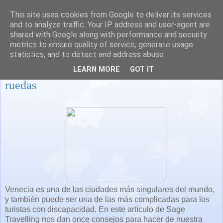
This site uses cookies from Google to deliver its services
and to analyze traffic. Your IP address and user-agent are
shared with Google along with performance and security
metrics to ensure quality of service, generate usage
statistics, and to detect and address abuse.
11 consejos para visitar Venecia en silla de
LEARN MORE
GOT IT
ruedas
Venecia es una de las ciudades más singulares del mundo,
y también puede ser una de las más complicadas para los
turistas con discapacidad. En este artículo de Sage
Travelling nos dan once consejos para hacer de nuestra