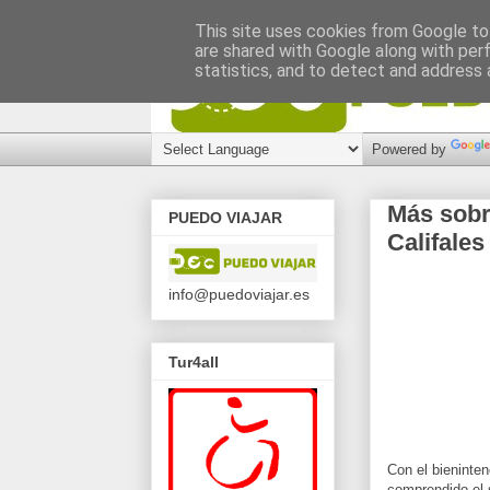
This site uses cookies from Google to 
are shared with Google along with per
statistics, and to detect and address 
Powered by
Más sobr
PUEDO VIAJAR
Califale
info@puedoviajar.es
Tur4all
Con el bieninten
comprendido el s