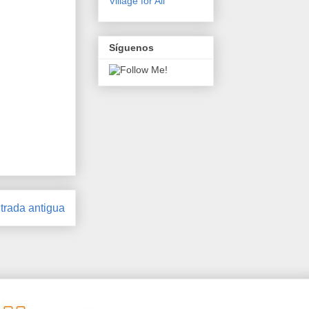
Village for All
Síguenos
trada antigua