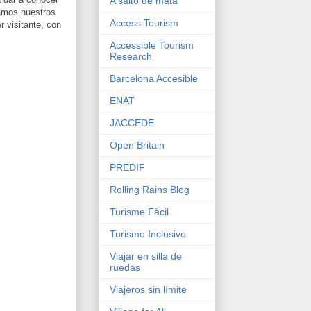
A salto de mata
tramos nuestros
Access Tourism
 visitante, con
Accessible Tourism
Research
Barcelona Accesible
ENAT
JACCEDE
Open Britain
PREDIF
Rolling Rains Blog
Turisme Fàcil
Turismo Inclusivo
Viajar en silla de
ruedas
Viajeros sin límite