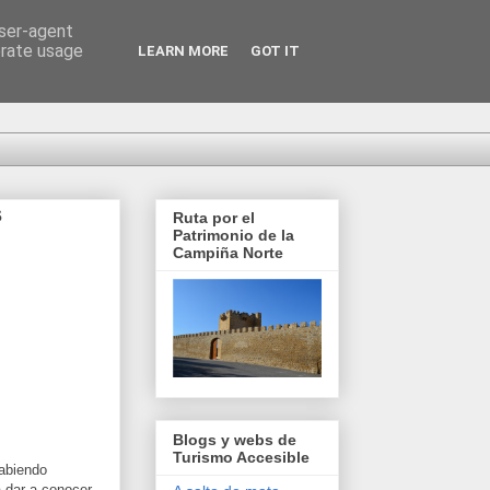
user-agent
erate usage
LEARN MORE
GOT IT
s
Ruta por el
Patrimonio de la
Campiña Norte
Blogs y webs de
Turismo Accesible
habiendo
a dar a conocer