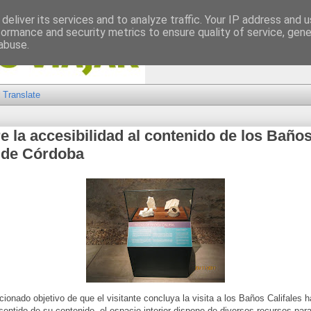
deliver its services and to analyze traffic. Your IP address and 
formance and security metrics to ensure quality of service, gen
abuse.
Translate
e la accesibilidad al contenido de los Baño
s de Córdoba
cionado objetivo de que el visitante concluya la visita a los Baños Califales 
entido de su contenido, el espacio interior dispone de diversos recursos par