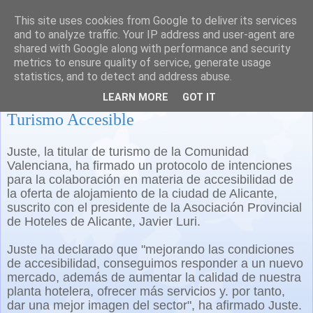
This site uses cookies from Google to deliver its services
and to analyze traffic. Your IP address and user-agent are
shared with Google along with performance and security
metrics to ensure quality of service, generate usage
statistics, and to detect and address abuse.
La Comunidad Valenciana apuesta por el
LEARN MORE
GOT IT
Turismo Accesible
Juste, la titular de turismo de la Comunidad
Valenciana, ha firmado un protocolo de intenciones
para la colaboración en materia de accesibilidad de
la oferta de alojamiento de la ciudad de Alicante,
suscrito con el presidente de la Asociación Provincial
de Hoteles de Alicante, Javier Luri.
Juste ha declarado que "mejorando las condiciones
de accesibilidad, conseguimos responder a un nuevo
mercado, además de aumentar la calidad de nuestra
planta hotelera, ofrecer más servicios y. por tanto,
dar una mejor imagen del sector", ha afirmado Juste.