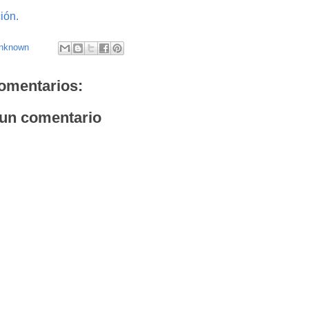
ión.
nknown
omentarios:
 un comentario