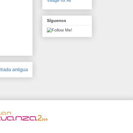
Village for All
Síguenos
trada antigua