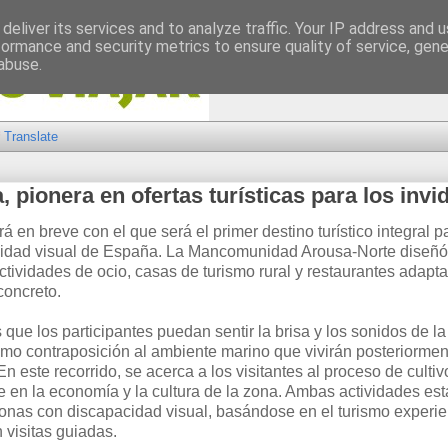
deliver its services and to analyze traffic. Your IP address and 
formance and security metrics to ensure quality of service, gen
abuse.
Translate
 pionera en ofertas turísticas para los invi
rá en breve con el que será el primer destino turístico integral 
idad visual de España. La Mancomunidad Arousa-Norte diseñó
ctividades de ocio, casas de turismo rural y restaurantes adapt
concreto.
s que los participantes puedan sentir la brisa y los sonidos de la
mo contraposición al ambiente marino que vivirán posteriormen
En este recorrido, se acerca a los visitantes al proceso de cultiv
e en la economía y la cultura de la zona. Ambas actividades es
sonas con discapacidad visual, basándose en el turismo experie
n visitas guiadas.