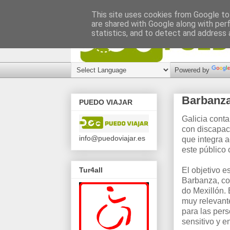
This site uses cookies from Google to 
are shared with Google along with per
statistics, and to detect and address 
Powered by
Barbanza,
PUEDO VIAJAR
Galicia conta
con discapac
info@puedoviajar.es
que integra a
este público 
Tur4all
El objetivo e
Barbanza, co
do Mexillón. 
muy relevant
para las per
sensitivo y e