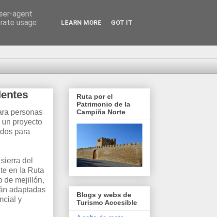
user-agent
erate usage
LEARN MORE
GOT IT
dentes
Ruta por el
Patrimonio de la
para personas
Campiña Norte
 un proyecto
ados para
 sierra del
te en la Ruta
o de mejillón,
tán adaptadas
Blogs y webs de
ncial y
Turismo Accesible