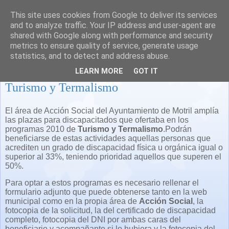
This site uses cookies from Google to deliver its services
and to analyze traffic. Your IP address and user-agent are
shared with Google along with performance and security
metrics to ensure quality of service, generate usage
statistics, and to detect and address abuse.
Motril: Más plazas para el programa de
LEARN MORE
GOT IT
Turismo y Termalismo
El área de Acción Social del Ayuntamiento de Motril amplía
las plazas para discapacitados que ofertaba en los
programas 2010 de
Turismo y Termalismo
.Podrán
beneficiarse de estas actividades aquellas personas que
acrediten un grado de discapacidad física u orgánica igual o
superior al 33%, teniendo prioridad aquellos que superen el
50%.
Para optar a estos programas es necesario rellenar el
formulario adjunto que puede obtenerse tanto en la web
municipal como en la propia área de
Acción Social
, la
fotocopia de la solicitud, la del certificado de discapacidad
completo, fotocopia del DNI por ambas caras del
beneficiario y acompañante si lo hubiera y la fotocopia del