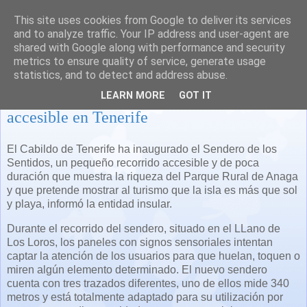
This site uses cookies from Google to deliver its services
and to analyze traffic. Your IP address and user-agent are
shared with Google along with performance and security
metrics to ensure quality of service, generate usage
statistics, and to detect and address abuse.
Sendero de los sentidos, un recorrido
LEARN MORE
GOT IT
accesible en Tenerife
El Cabildo de Tenerife ha inaugurado el Sendero de los
Sentidos, un pequeño recorrido accesible y de poca
duración que muestra la riqueza del Parque Rural de Anaga
y que pretende mostrar al turismo que la isla es más que sol
y playa, informó la entidad insular.
Durante el recorrido del sendero, situado en el LLano de
Los Loros, los paneles con signos sensoriales intentan
captar la atención de los usuarios para que huelan, toquen o
miren algún elemento determinado. El nuevo sendero
cuenta con tres trazados diferentes, uno de ellos mide 340
metros y está totalmente adaptado para su utilización por