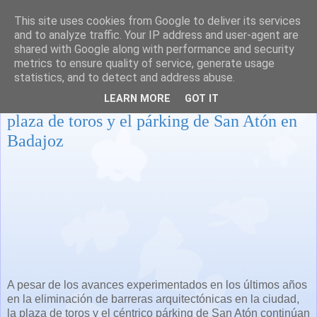
This site uses cookies from Google to deliver its services
and to analyze traffic. Your IP address and user-agent are
shared with Google along with performance and security
metrics to ensure quality of service, generate usage
statistics, and to detect and address abuse.
Buscan soluciones para hacer accesibles la
LEARN MORE
GOT IT
plaza de toros y el párking de San Atón en
Badajoz
A pesar de los avances experimentados en los últimos años
en la eliminación de barreras arquitectónicas en la ciudad,
la plaza de toros y el céntrico párking de San Atón continúan