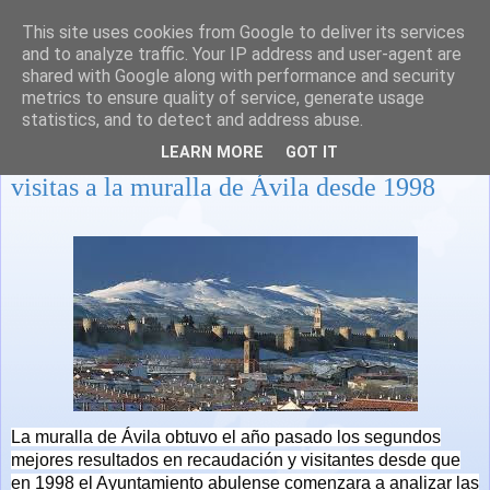
This site uses cookies from Google to deliver its services
and to analyze traffic. Your IP address and user-agent are
shared with Google along with performance and security
metrics to ensure quality of service, generate usage
statistics, and to detect and address abuse.
2011, Segundo mejor año en número de
LEARN MORE
GOT IT
visitas a la muralla de Ávila desde 1998
La muralla de Ávila obtuvo el año pasado los segundos
mejores resultados en recaudación y visitantes desde que
en 1998 el Ayuntamiento abulense comenzara a analizar las