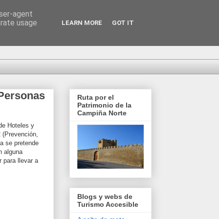
user-agent
erate usage
LEARN MORE
GOT IT
 Personas
Ruta por el
Patrimonio de la
Campiña Norte
de Hoteles y
 (Prevención,
ía se pretende
n alguna
 para llevar a
Blogs y webs de
Turismo Accesible