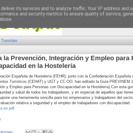
deliver its services and to analyze traffic. Your IP address and 
formance and security metrics to ensure quality of service, gen
abuse.
Translate
a la Prevención, Integración y Empleo para
apacidad en la Hostelería
ración Española de Hostelería (FEHR), junto con la Confederación Española 
entos Turísticos (CEHAT) y UGT y CC.OO, han editado la Guía PREVINEM 2
ción y Empleo para Personas con Discapacidad en la Hostelería) Con esta gu
guridad y salud de todos los trabajadores, y en especial de aquellos que tiene
upone una herramienta sencilla para los empresarios y trabajadores del sector
aluación relativa a seguridad y el empleo de trabajadores con discapacidad.
a en pdf.
.
nknown