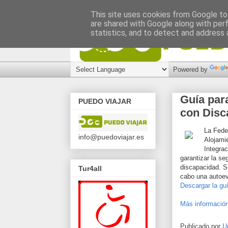
This site uses cookies from Google to 
are shared with Google along with per
statistics, and to detect and address 
Powered by
Guía par
PUEDO VIAJAR
con Disc
La Fede
info@puedoviajar.es
Alojami
Integra
garantizar la se
discapacidad. S
Tur4all
cabo una autoev
Descargar la guí
Más información
Publicado por
U