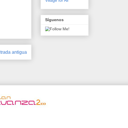
Village for All
Síguenos
trada antigua