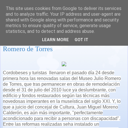
This site uses cookies from Google to deliver its services
and to analyze traffic. Your IP address and user-agent are
shared with Google along with performance and security
metrics to ensure quality of service, generate usage
statistics, and to detect and address abuse.
Vuelve a abrir en Códoba el Museo Julio
LEARN MORE
GOT IT
Romero de Torres
Cordobeses y turistas llenaron el pasado día 24 desde
primera hora las renovadas salas del Museo Julio Romero
de Torres, que tras permanecer en obras de remodelación
desde el 31 de julio del 2010 luce ya deslumbrante, con
edificio y fondos restaurados según las técnicas más
novedosas imperantes en la museística del siglo XXI. Y, lo
que a juicio del concejal de Cultura, Juan Miguel Moreno
Calderón, es aún más importante, "perfectamente
acondicionado para recibir a personas con discapacidad".
Entre las reformas realizadas seha
instalado un