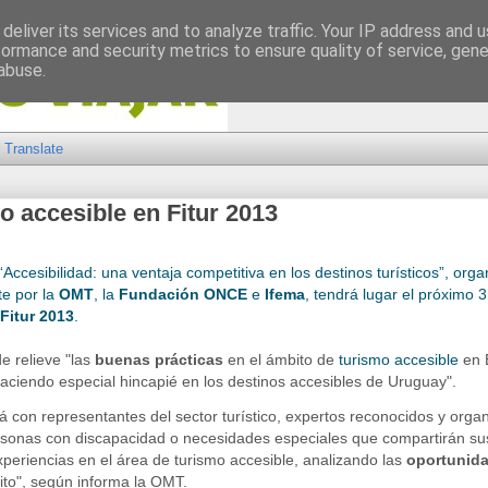
deliver its services and to analyze traffic. Your IP address and 
formance and security metrics to ensure quality of service, gen
abuse.
Translate
o accesible en Fitur 2013
“Accesibilidad: una ventaja competitiva en los destinos turísticos”, org
e por la
OMT
, la
Fundación ONCE
e
Ifema
, tendrá lugar el próximo 
Fitur 2013
.
e relieve "las
buenas prácticas
en el ámbito de
turismo accesible
en 
aciendo especial hincapié en los destinos accesibles de Uruguay".
á con representantes del sector turístico, expertos reconocidos y orga
sonas con discapacidad o necesidades especiales que compartirán su
periencias en el área de turismo accesible, analizando las
oportunida
to", según informa la OMT.