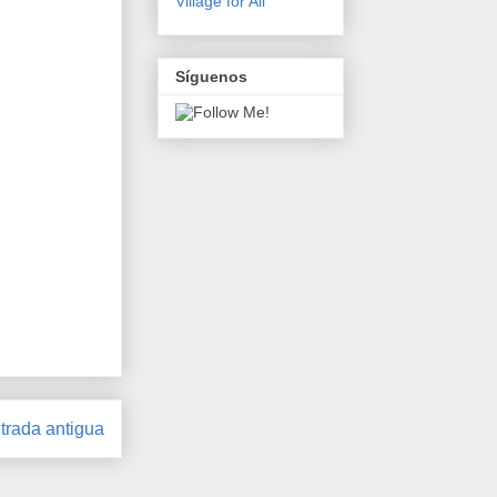
Village for All
Síguenos
trada antigua