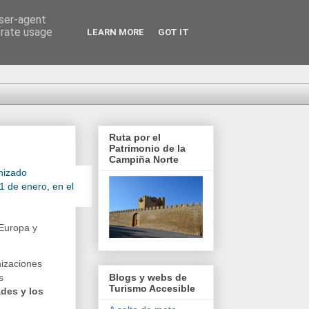
user-agent
erate usage
LEARN MORE
GOT IT
Ruta por el
Patrimonio de la
Campiña Norte
anizado
31 de enero, en el
Europa y
nizaciones
Blogs y webs de
s
Turismo Accesible
des y los