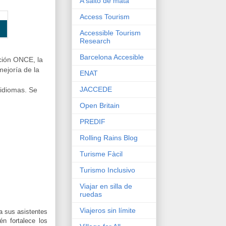
A salto de mata
Access Tourism
Accessible Tourism
Research
Barcelona Accesible
ación ONCE, la
ejoría de la
ENAT
JACCEDE
 idiomas. Se
Open Britain
PREDIF
Rolling Rains Blog
Turisme Fàcil
Turismo Inclusivo
Viajar en silla de
ruedas
Viajeros sin límite
a sus asistentes
n fortalece los