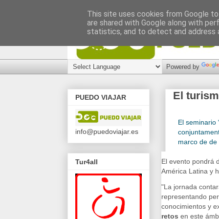
This site uses cookies from Google to 
are shared with Google along with per
statistics, and to detect and address 
Powered by
El turism
PUEDO VIAJAR
El seminario 
info@puedoviajar.es
conjuntament
marco de de
El evento pondrá d
Tur4all
América Latina y h
"La jornada contar
representando per
conocimientos y ex
retos
en este ámbi