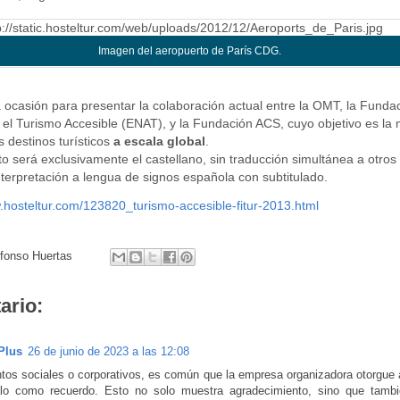
Imagen del aeropuerto de París CDG.
 ocasión para presentar la colaboración actual entre la OMT, la Fund
l Turismo Accesible (ENAT), y la Fundación ACS, cuyo objetivo es la m
s destinos turísticos
a escala global
.
to será exclusivamente el castellano, sin traducción simultánea a otros
nterpretación a lengua de signos española con subtitulado.
.hosteltur.com/123820_turismo-accesible-fitur-2013.html
lfonso Huertas
ario:
Plus
26 de junio de 2023 a las 12:08
tos sociales o corporativos, es común que la empresa organizadora otorgue 
lo como recuerdo. Esto no solo muestra agradecimiento, sino que tambié